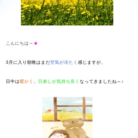
こんにちは～
★
3月に入り朝晩はまだ
空気が冷たく
感じますが、
日中は
暖かく
、
日差しが気持ち良く
なってきましたね～
♪