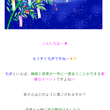
こんにちは～★
もうすぐ七夕ですね～
★彡
七夕
といえば、
織姫と彦星が一年に一度会うことができる
素
敵なイベント
ですよね
♪♪
皆さんはどのように過ごされますか？
子供と一緒に
笹の飾付けをしたり
、