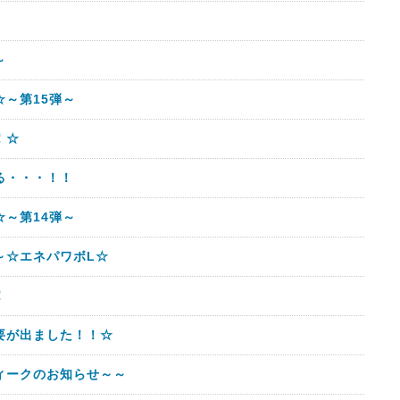
～
～第15弾～
！☆
る・・・！！
～第14弾～
～☆エネパワボL☆
！
要が出ました！！☆
ィークのお知らせ～～