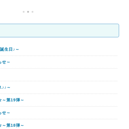
誕生日♪～
らせ～
♪♪～
～第19弾～
らせ～
～第18弾～