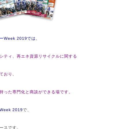
eek 2019で
は、
シティ、再エネ資源リサイクルに関する
ており、
持った専門化と商談ができる場です。
ek 2019
で、
ースです。