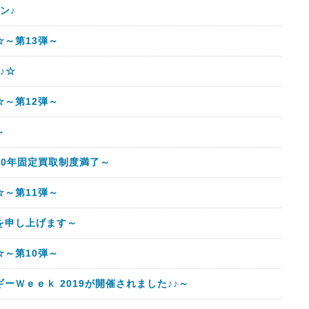
ン♪
～第13弾～
♪☆
～第12弾～
～
10年固定買取制度満了～
～第11弾～
を申し上げます～
～第10弾～
ーＷｅｅｋ 2019が開催されました♪♪～