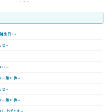
誕生日♪～
らせ～
♪♪～
～第19弾～
らせ～
～第18弾～
申し上げます～