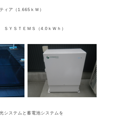
ィア（1.665ｋＷ）
 ＳＹＳＴＥＭＳ（4.0ｋＷｈ）
光システムと蓄電池システムを