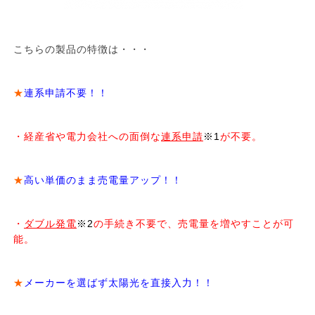
こちらの製品の特徴は・・・
★
連系申請不要！！
・経産省や電力会社への面倒な
連系申請
※1
が不要。
★
高い単価のまま売電量アップ！！
・
ダブル発電
※2
の手続き不要で、売電量を増やすことが可
能。
★
メーカーを選ばず太陽光を直接入力！！