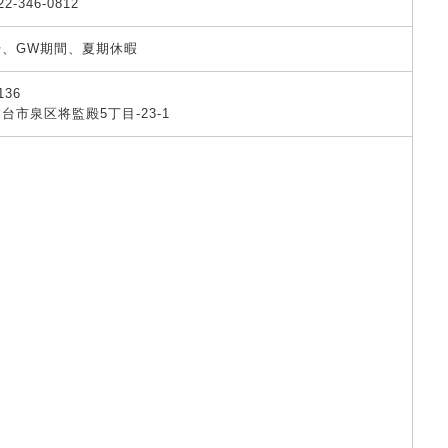
22-346-0812
始、GW期間、夏期休暇
136
台市泉区将監殿5丁目-23-1