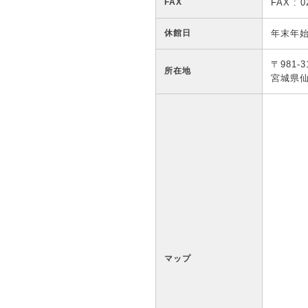
FAX
FAX : 0
休館日
年末年
〒981-3
所在地
宮城県仙
マップ