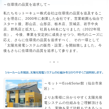
～住環境の品質を追求して～
私たちモットーキュー株式会社は住環境の品質を追及するこ
とを理念に、2000年に創業した会社です。営業範囲も仙台で
スタート後、郡山店、山形店、栃木店、茨城店、岩手中央
店、群馬店と拡大し、社員も66名になりました（2022年現
在）。 今後、事業を安定的に成長させつつ、時代のニーズに
応え、さらに住環境の品質を追求すべく、 その一環として
「太陽光発電システムの販売・設置」を開始致しました。今
後もさらに住環境の品質を追求して参ります。
～モットーEco&Solar館（仙台市泉
区）～
よりお客様に分かりやすく太陽光発
電システムの仕組みをご理解頂ける
よう、実物を見て比較もできるショ