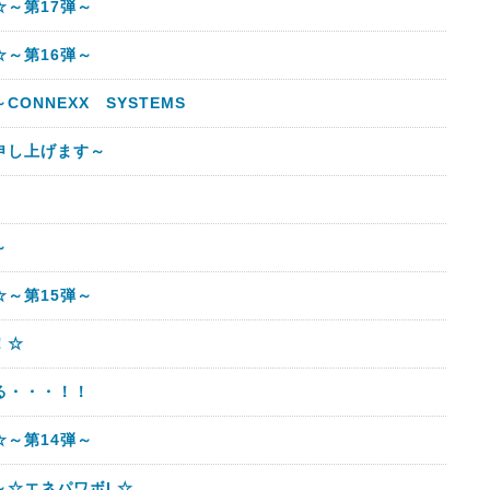
～第17弾～
～第16弾～
ONNEXX SYSTEMS
申し上げます～
～
～第15弾～
！☆
る・・・！！
～第14弾～
～☆エネパワボL☆