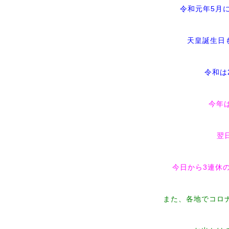
令和元年5月
天皇誕生日も
令和は
今年
翌
今日から3連休
また、各地でコロ