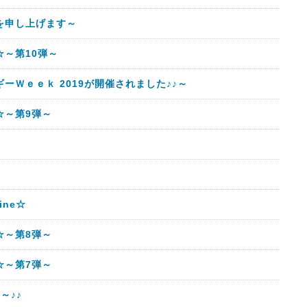
を申し上げます～
～第10弾～
ーＷｅｅｋ 2019が開催されました♪♪～
☆～第9弾～
～
ine☆
☆～第8弾～
☆～第7弾～
～♪♪