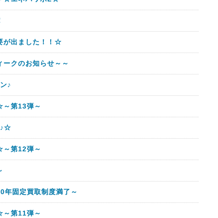
！
要が出ました！！☆
ィークのお知らせ～～
ン♪
～第13弾～
♪☆
～第12弾～
～
10年固定買取制度満了～
～第11弾～