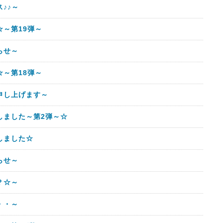
♪♪～
～第19弾～
らせ～
～第18弾～
申し上げます～
しました～第2弾～☆
しました☆
らせ～
？☆～
・・～