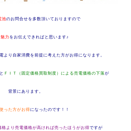
電池
のお問合せを多数頂いておりますので
の魅力
を
お伝えできればと思います♪
電より自家消費を前提に考えた方がお得になります。
と
ＦＩＴ（固定価格買取制度）による売電価格の下落
が
背景にあります。
使った方がお得
になったのです！！
価格より売電価格が高ければ売ったほうがお得
ですが