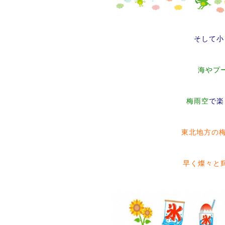
そして小
海やプ
梅雨空
で楽
東北地方の
早く燦々と