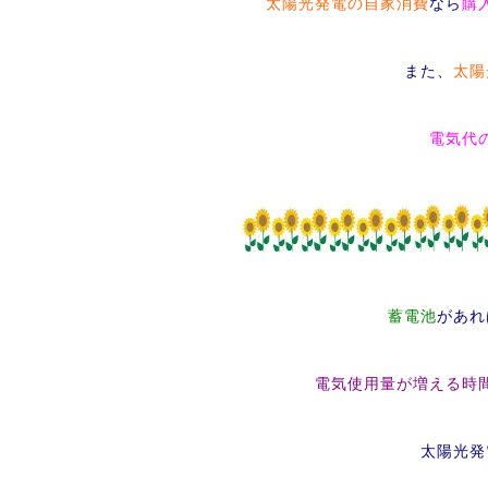
太陽光発電の自家消費
なら
購
また、
太陽
電気代
蓄電池
があれ
電気使用量が増える時
太陽光発