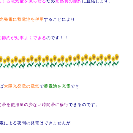
入する電気量を減らせる
ため
光熱費の節約
に直結します。
光発電に蓄電池を併用
することにより
の節約が効率よくできる
のです！！
ば
太陽光発電の電気
で
蓄電池を充電
でき
間帯を使用量の少ない時間帯に移行
できるのです。
電による夜間の発電はできませんが