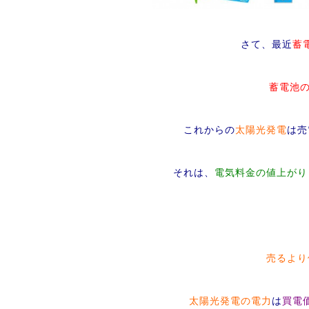
さて、最近
蓄
蓄電池
これからの
太陽光発電
は売
それは、
電気料金の値上がり
売るより
太陽光発電の電力
は
買電