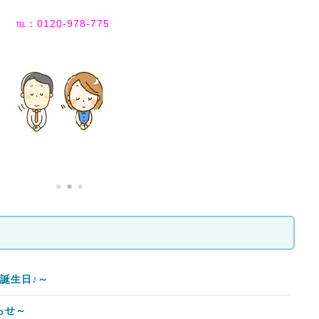
℡：0120-978-775
誕生日♪～
らせ～