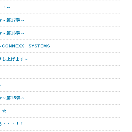
・・～
～第17弾～
～第16弾～
ONNEXX SYSTEMS
申し上げます～
～
～第15弾～
！☆
る・・・！！