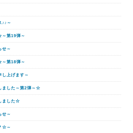
♪♪～
～第19弾～
らせ～
～第18弾～
申し上げます～
しました～第2弾～☆
しました☆
らせ～
？☆～