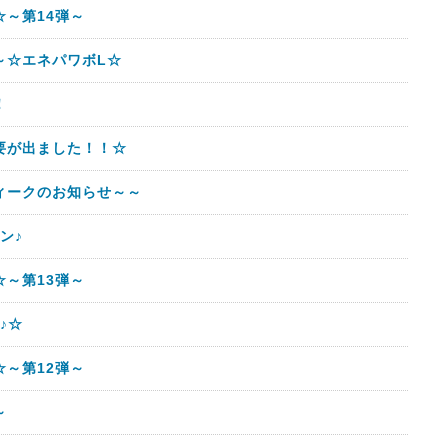
～第14弾～
～☆エネパワボL☆
！
要が出ました！！☆
ィークのお知らせ～～
ン♪
～第13弾～
♪☆
～第12弾～
～