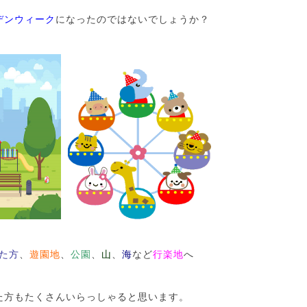
デンウィーク
になったのではないでしょうか？
た方
、
遊園地
、
公園
、
山
、
海
など
行楽地
へ
た方もたくさんいらっしゃると思います。