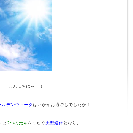
こんにちは～！！
ールデンウィーク
はいかがお過ごしでしたか？
へと
2つの元号
をまたぐ
大型連休
となり、